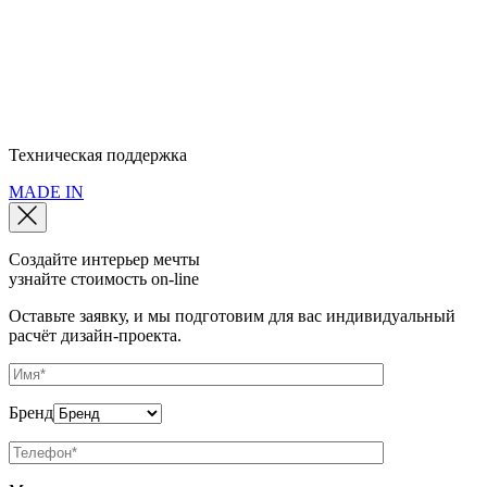
Полное наименование: ООО "Мебель Арт Групп" • ОГРН:
10777599749440 • ИНН: 77286320079 • КПП: 772501001
Юридический адрес: 115093, г. Москва, пер. Партийный, д.1, к. 3
Политика конфиденциальности
Политика использования cookie
Пользовательское соглашение
Техническая поддержка
MADE IN
Создайте интерьер мечты
узнайте стоимость
on-line
Оставьте заявку, и мы подготовим для вас индивидуальный
расчёт дизайн-проекта.
Бренд