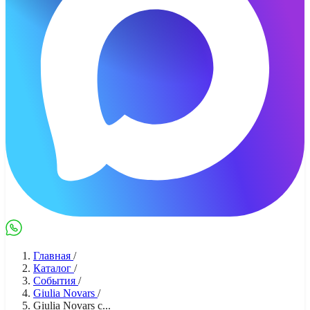
Max
WhatsApp
Главная
/
Каталог
/
События
/
Giulia Novars
/
Giulia Novars с...