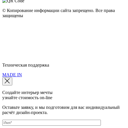
© Копирование информации сайта запрещено. Все права
защищены
Полное наименование: ООО "Мебель Арт Групп" • ОГРН:
10777599749440 • ИНН: 77286320079 • КПП: 772501001
Юридический адрес: 115093, г. Москва, пер. Партийный, д.1, к. 3
Политика конфиденциальности
Политика использования cookie
Пользовательское соглашение
Техническая поддержка
MADE IN
Создайте интерьер мечты
узнайте стоимость
on-line
Оставьте заявку, и мы подготовим для вас индивидуальный
расчёт дизайн-проекта.