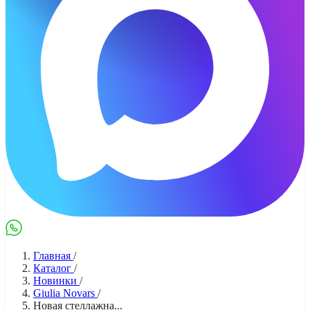
Max
WhatsApp
Главная
/
Каталог
/
Новинки
/
Giulia Novars
/
Новая стеллажна...