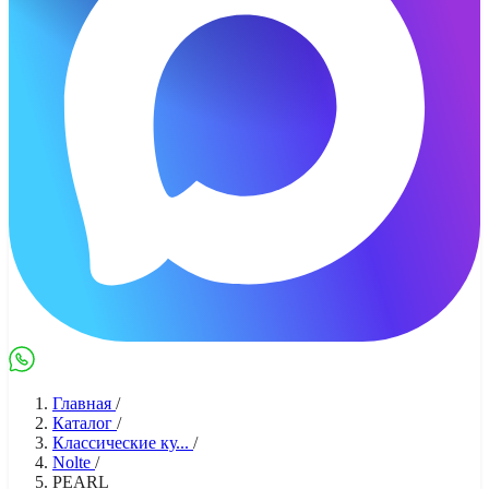
Max
WhatsApp
Главная
/
Каталог
/
Классические ку...
/
Nolte
/
PEARL