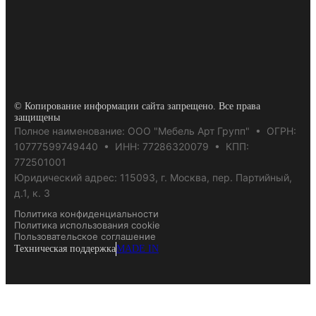
© Копирование информации сайта запрещено. Все права
защищены
Полное наименование: ООО "Мебель Арт Групп" • ОГРН:
10777599749440 • ИНН: 77286320079 • КПП:
772501001
Юридический адрес: 115093, г. Москва, пер. Партийный,
д.1, к. 3
Политика конфиденциальности
Политика использования cookie
Пользовательское соглашение
Техническая поддержка
MADE IN