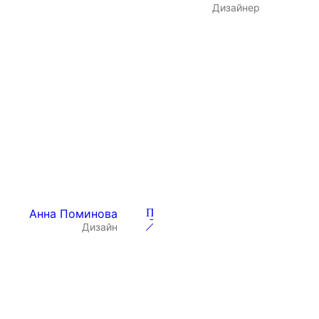
Дизайнер
Анна Поминова
Посмотреть
Светлана Шабурова
Дизайн
Нескородеева
Проект 266