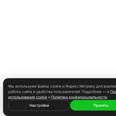
Добавьте файл
Я согласен с
Политикой конфиденциальности
Я согласен с
Пользовательским соглашением
Мы используем файлы cookie и Яндекс.Метрику для анализ
работы сайта и удобства пользователей. Подробнее — в
По
использования cookie
и
Политике конфиденциальности
.
Настройки
Принять