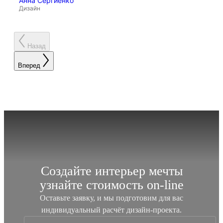
Анна Сергиенко
Ан
Дизайн
Ди
Назад
Вперед
Создайте интерьер мечты
узнайте стоимость
on-line
Оставьте заявку, и мы подготовим для вас
индивидуальный
расчёт дизайн-проекта.