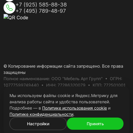
+7 (925) 585-88-38
+7 (495) 789-48-97
© Копирование информации сайта запрещено. Все права
защищены
Полное наименование: ООО "Мебель Арт Групп" • ОГРН:
10777599749440 • ИНН: 77286320079 • КПП: 772501001
Юридический адрес: 115093, г. Москва, пер. Партийный, д.1,
Мы используем файлы cookie и Яндекс.Метрику для
к. 3
анализа работы сайта и удобства пользователей.
Политика конфиденциальности
Подробнее — в
Политике использования cookie
и
Политика использования cookie
Политике конфиденциальности
.
Пользовательское соглашение
Настройки
Принять
Техническая поддержка
MADE IN