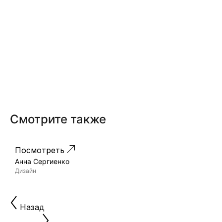
Смотрите также
Посмотреть
П
Проект 268
Анна Сергиенко
А
Дизайн
Д
Назад