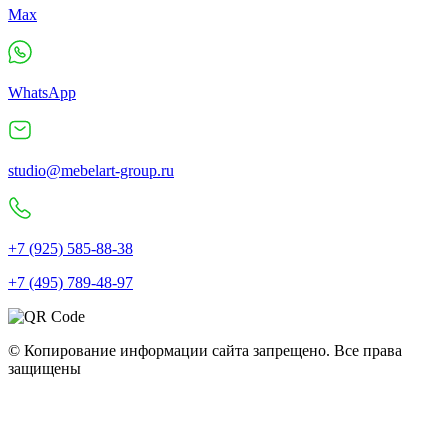
Max
WhatsApp
studio@mebelart-group.ru
+7 (925) 585-88-38
+7 (495) 789-48-97
© Копирование информации сайта запрещено. Все права
защищены
Полное наименование: ООО "Мебель Арт Групп" • ОГРН:
10777599749440 • ИНН: 77286320079 • КПП: 772501001