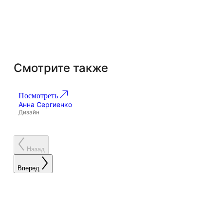
Смотрите также
Посмотреть
По
Проект 268
Анна Сергиенко
Ан
Дизайн
Ди
Назад
Вперед