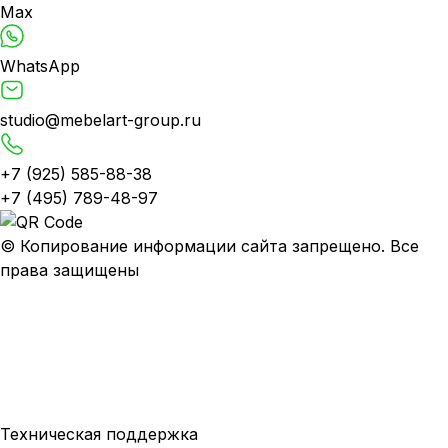
Max
WhatsApp
studio@mebelart-group.ru
+7 (925) 585-88-38
+7 (495) 789-48-97
© Копирование информации сайта запрещено. Все
права защищены
Полное наименование: ООО "Мебель Арт Групп" • ОГРН: 10777599749440
• ИНН: 77286320079 • КПП: 772501001
Юридический адрес: 115093, г. Москва, пер. Партийный, д.1, к. 3
Политика конфиденциальности
Политика использования cookie
Пользовательское соглашение
Техническая поддержка