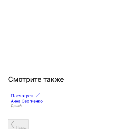
Смотрите также
Посмотреть
По
Проект 268
Анна Сергиенко
Ан
Дизайн
Ди
Назад