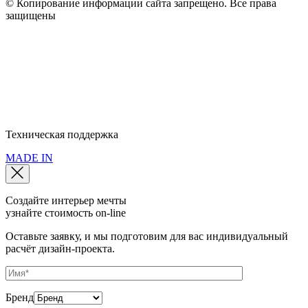
© Копирование информации сайта запрещено. Все права
защищены
Полное наименование: ООО "Мебель Арт Групп" • ОГРН:
10777599749440 • ИНН: 77286320079 • КПП: 772501001
Юридический адрес: 115093, г. Москва, пер. Партийный, д.1, к. 3
Политика конфиденциальности
Политика использования cookie
Пользовательское соглашение
Техническая поддержка
MADE IN
Создайте интерьер мечты
узнайте стоимость
on-line
Оставьте заявку, и мы подготовим для вас индивидуальный
расчёт дизайн-проекта.
Бренд