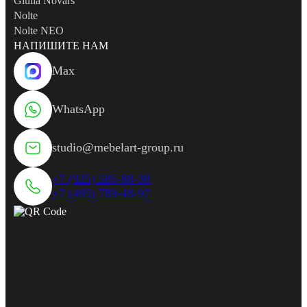
Giulia Novars
Nolte
Nolte NEO
НАПИШИТЕ НАМ
Max
WhatsApp
studio@mebelart-group.ru
+7 (925) 585-88-38
+7 (495) 789-48-97