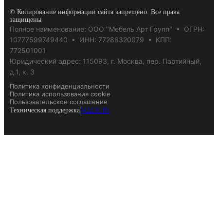
© Копирование информации сайта запрещено. Все права
защищены
Полное наименование: ООО "Мебель Арт Групп" • ОГРН:
10777599749440 • ИНН: 77286320079 • КПП:
772501001
Юридический адрес: 115093, г. Москва, пер. Партийный,
д.1, к. 3
Политика конфиденциальности
Политика использования cookie
Пользовательское соглашение
Техническая поддержка
MADE IN
Создайте интерьер мечты
Создайте интерьер мечты
узнайте стоимость
on-line
узнайте стоимость
on-line
Оставьте заявку, и мы подготовим для вас индивидуальн
Оставьте заявку, и мы подготовим для вас индивид
дизайн-проекта.