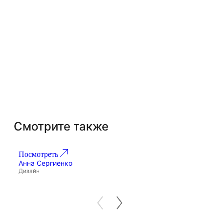
Смотрите также
Посмотреть
По
Проект 268
Анна Сергиенко
Ан
Дизайн
Ди