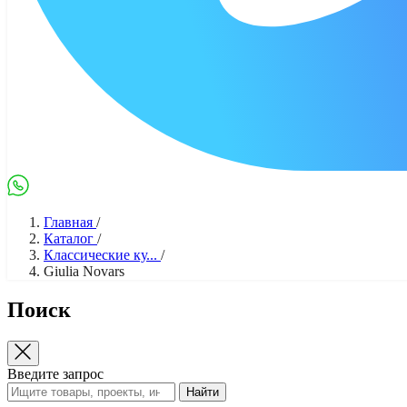
Max
WhatsApp
Главная
/
Каталог
/
Классические ку...
/
Giulia Novars
Поиск
Введите запрос
Найти