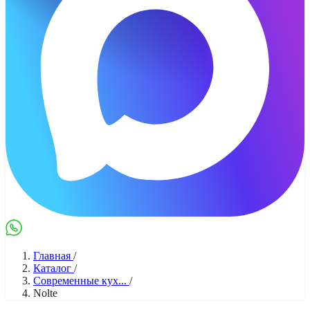
Max
WhatsApp
Главная
/
Каталог
/
Современные кух...
/
Nolte