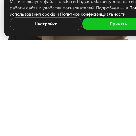
Мы используем файлы cookie и Яндекс.Метрику для анализ
Естественное тепло с современной элегантностью
работы сайта и удобства пользователей. Подробнее — в
По
Посмотреть
использования cookie
и
Политике конфиденциальности
.
Nolte
Каталог
Настройки
Принять
LUGANO LACK
Кантри встречает безручечный дизайн
Посмотреть
Nolte