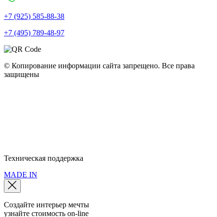
+7 (925) 585-88-38
+7 (495) 789-48-97
© Копирование информации сайта запрещено. Все права
защищены
Полное наименование: ООО "Мебель Арт Групп" • ОГРН:
10777599749440 • ИНН: 77286320079 • КПП: 772501001
Юридический адрес: 115093, г. Москва, пер. Партийный, д.1, к. 3
Политика конфиденциальности
Политика использования cookie
Пользовательское соглашение
Техническая поддержка
MADE IN
Создайте интерьер мечты
узнайте стоимость
on-line