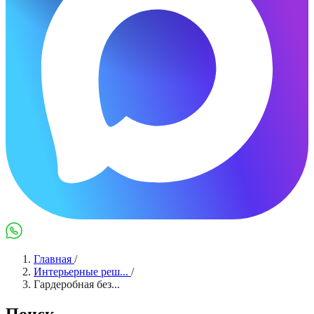
Max
WhatsApp
Главная
/
Интерьерные реш...
/
Гардеробная без...
Поиск