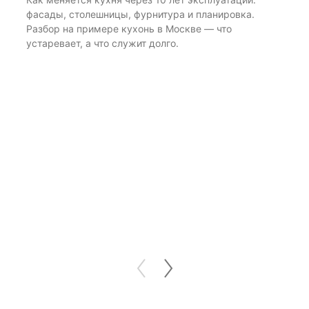
и
фасады, столешницы, фурнитура и планировка.
Ра
Разбор на примере кухонь в Москве — что
бы
устаревает, а что служит долго.
дл
из