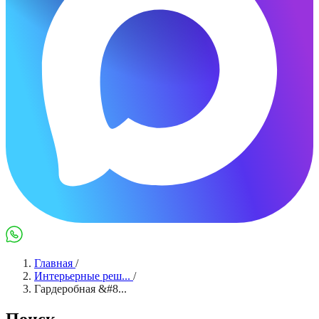
Max
WhatsApp
Главная
/
Интерьерные реш...
/
Гардеробная &#8...
Поиск