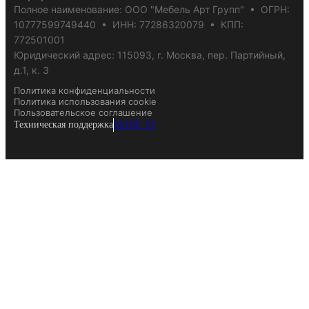
Полное наименование: ООО "Мебель Арт Групп" • ОГРН:
10777599749440 • ИНН: 77286320079 • КПП:
772501001
Юридический адрес: 115093, г. Москва, пер. Партийный,
д.1, к. 3
Политика конфиденциальности
Политика использования cookie
Пользовательское соглашение
Техническая поддержка
MADE IN
Создайте интерьер мечты
Создайте интерьер мечты
узнайте стоимость
on-line
узнайте стоимость
on-line
Оставьте заявку, и мы подготовим для вас индивидуальн
Оставьте заявку, и мы подготовим для вас индивид
дизайн-проекта.
расчёт дизайн-проекта.