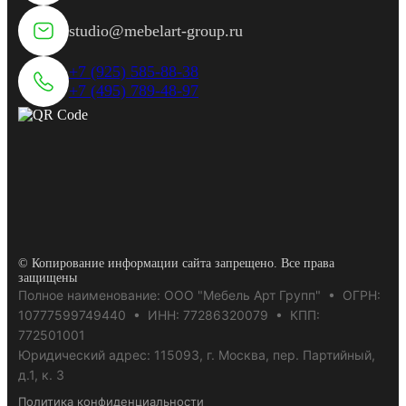
studio@mebelart-group.ru
+7 (925) 585-88-38
+7 (495) 789-48-97
© Копирование информации сайта запрещено. Все права
защищены
Полное наименование: ООО "Мебель Арт Групп" • ОГРН:
10777599749440 • ИНН: 77286320079 • КПП:
772501001
Юридический адрес: 115093, г. Москва, пер. Партийный,
д.1, к. 3
Политика конфиденциальности