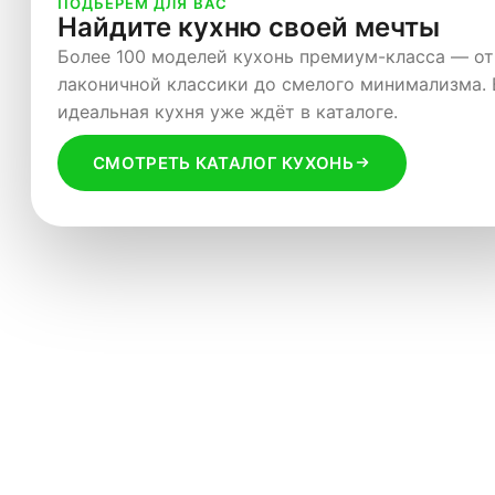
ПОДБЕРЁМ ДЛЯ ВАС
Найдите кухню своей мечты
ТОЛЬКО СЕЙЧАС
Скидки, которые нельзя пропуст
Я согласен с
Политикой конфиденциальности
Более 100 моделей кухонь премиум-класса — от
Я согласен с
Пользовательским соглашением
Эксклюзивные предложения на популярные колл
лаконичной классики до смелого минимализма.
— успейте выбрать мебель мечты со скидкой до 
идеальная кухня уже ждёт в каталоге.
СМОТРЕТЬ РАСПРОДАЖУ
СМОТРЕТЬ КАТАЛОГ КУХОНЬ