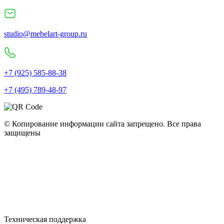
studio@mebelart-group.ru
+7 (925) 585-88-38
+7 (495) 789-48-97
© Копирование информации сайта запрещено. Все права
защищены
Полное наименование: ООО "Мебель Арт Групп" • ОГРН:
10777599749440 • ИНН: 77286320079 • КПП: 772501001
Юридический адрес: 115093, г. Москва, пер. Партийный, д.1, к. 3
Политика конфиденциальности
Политика использования cookie
Пользовательское соглашение
Техническая поддержка