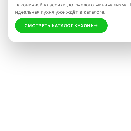
Я согласен с
Пользовательским соглашением
Эксклюзивные предложения на популярные колл
лаконичной классики до смелого минимализма.
— успейте выбрать мебель мечты со скидкой до 
идеальная кухня уже ждёт в каталоге.
СМОТРЕТЬ РАСПРОДАЖУ
СМОТРЕТЬ КАТАЛОГ КУХОНЬ
Добавьте файл
Я согласен с
Политикой конфиденциальности
Я согласен с
Пользовательским соглашением