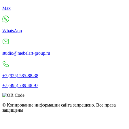
Max
WhatsApp
studio@mebelart-group.ru
+7 (925) 585-88-38
+7 (495) 789-48-97
© Копирование информации сайта запрещено. Все права
защищены
Полное наименование: ООО "Мебель Арт Групп" • ОГРН:
10777599749440 • ИНН: 77286320079 • КПП: 772501001