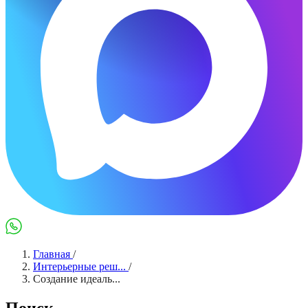
Max
WhatsApp
Главная
/
Интерьерные реш...
/
Создание идеаль...
Поиск