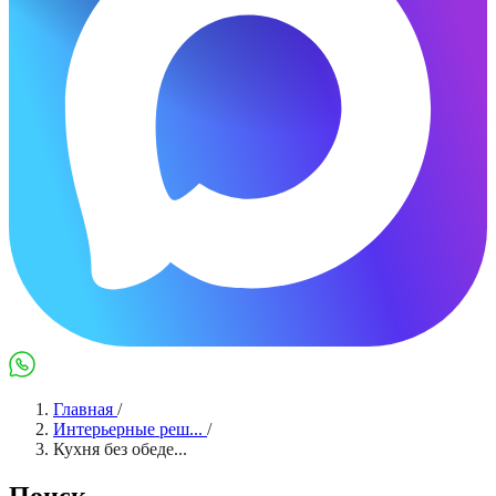
Max
WhatsApp
Главная
/
Интерьерные реш...
/
Кухня без обеде...
Поиск