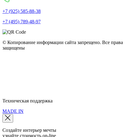
+7 (925) 585-88-38
+7 (495) 789-48-97
© Копирование информации сайта запрещено. Все права
защищены
Полное наименование: ООО "Мебель Арт Групп" • ОГРН:
10777599749440 • ИНН: 77286320079 • КПП: 772501001
Юридический адрес: 115093, г. Москва, пер. Партийный, д.1, к. 3
Политика конфиденциальности
Политика использования cookie
Пользовательское соглашение
Техническая поддержка
MADE IN
Создайте интерьер мечты
узнайте стоимость
on-line