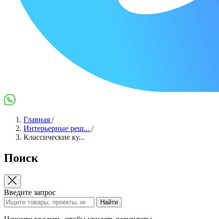
Max
WhatsApp
Главная
/
Интерьерные реш...
/
Классические ку...
Поиск
Введите запрос
Найти