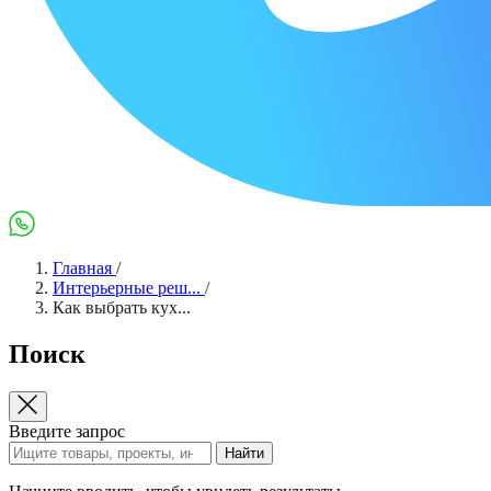
Max
WhatsApp
Главная
/
Интерьерные реш...
/
Как выбрать кух...
Поиск
Введите запрос
Найти