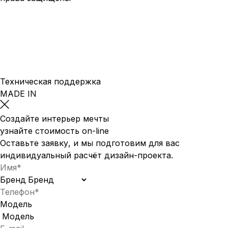
Полное наименование: ООО "Мебель Арт Групп" • ОГРН: 10777599749440
• ИНН: 77286320079 • КПП: 772501001
Юридический адрес: 115093, г. Москва, пер. Партийный, д.1, к. 3
Политика конфиденциальности
Политика использования cookie
Пользовательское соглашение
Техническая поддержка
MADE IN
Создайте интерьер мечты
узнайте стоимость
on-line
Оставьте заявку, и мы подготовим для вас
индивидуальный
расчёт дизайн-проекта.
Бренд
Модель