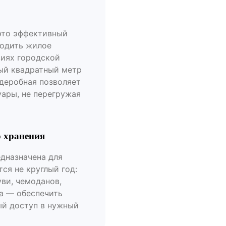
это эффективный
бодить жилое
виях городской
дый квадратный метр
рдеробная позволяет
уары, не перегружая
о хранения
едназначена для
ся не круглый год:
ви, чемоданов,
ча — обеспечить
ый доступ в нужный