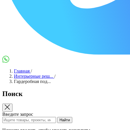
Max
WhatsApp
Главная
/
Интерьерные реш...
/
Гардеробная под...
Поиск
Введите запрос
Найти