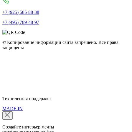
+7 (925) 585-88-38
+7 (495) 789-48-97
© Копирование информации сайта запрещено. Все права
защищены
Полное наименование: ООО "Мебель Арт Групп" • ОГРН:
10777599749440 • ИНН: 77286320079 • КПП: 772501001
Юридический адрес: 115093, г. Москва, пер. Партийный, д.1, к. 3
Политика конфиденциальности
Политика использования cookie
Пользовательское соглашение
Техническая поддержка
MADE IN
Создайте интерьер мечты