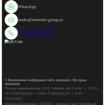
WhatsApp
studio@mebelart-group.ru
+7 (925) 585-88-38
+7 (495) 789-48-97
© Копирование информации сайта запрещено. Все права
защищены
Полное наименование: ООО "Мебель Арт Групп" • ОГРН:
10777599749440 • ИНН: 77286320079 • КПП:
772501001
Юридический адрес: 115093, г. Москва, пер. Партийный,