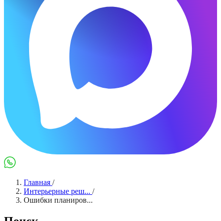
Max
WhatsApp
Главная
/
Интерьерные реш...
/
Ошибки планиров...
Поиск