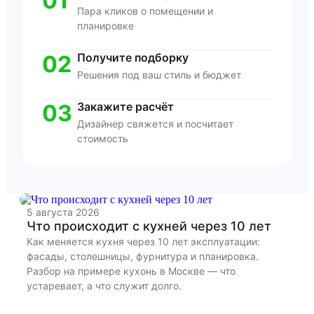
01
Пара кликов о помещении и
планировке
02
Получите подборку
Решения под ваш стиль и бюджет
03
Закажите расчёт
Дизайнер свяжется и посчитает
стоимость
5 августа 2026
22
Что происходит с кухней через 10 лет
К
и
Как меняется кухня через 10 лет эксплуатации:
фасады, столешницы, фурнитура и планировка.
Ра
Разбор на примере кухонь в Москве — что
бы
устаревает, а что служит долго.
дл
из