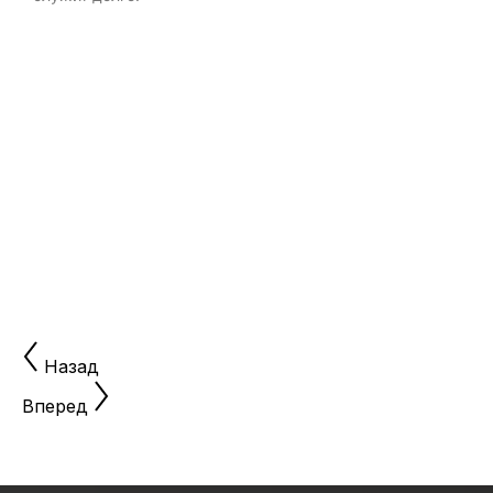
б
д
и
Назад
Вперед